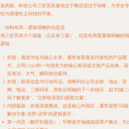
视觉风格。科技公司三折页应避免过于晦涩或过于幼稚，力求在
业性与易懂性之间找到平衡。
二、结构布局：逻辑清晰的信息流
标准三折页有六个面板（正反各三面），信息布局需遵循明确的
读逻辑。
封面：视觉冲击与核心主张。通常放置最具代表性的产品图
片、公司Logo和一句强有力的核心标语或主推产品名称。设
应简洁、大气，瞬间抓住眼球。
封底：联系信息与行动号召。清晰列出公司全称、地址、官
网、电话、二维码等，并给出明确的下一步指示，如“扫描二
码了解更多”、“立即联系我们获取方案”。
内部版面：价值深度阐述。这是核心内容区，通常按照“问题
解决方案-优势-证明”的逻辑展开：
第一内页（翻开封面后）：可阐述市场挑战或用户痛点，引