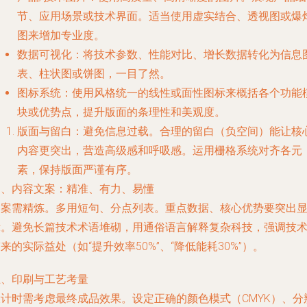
节、应用场景或技术界面。适当使用虚实结合、透视图或爆
图来增加专业度。
数据可视化：将技术参数、性能对比、增长数据转化为信息
表、柱状图或饼图，一目了然。
图标系统：使用风格统一的线性或面性图标来概括各个功能
块或优势点，提升版面的条理性和美观度。
版面与留白：避免信息过载。合理的留白（负空间）能让核
内容更突出，营造高级感和呼吸感。运用栅格系统对齐各元
素，保持版面严谨有序。
四、内容文案：精准、有力、易懂
文案需精炼。多用短句、分点列表。重点数据、核心优势要突出
示。避免长篇技术术语堆砌，用通俗语言解释复杂科技，强调技
来的实际益处（如“提升效率50%”、“降低能耗30%”）。
五、印刷与工艺考量
设计时需考虑最终成品效果。设定正确的颜色模式（CMYK）、分